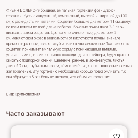
ФРЕНЧ БОЛЕРО-гибридная, ампельная гортензия французской
селекции. Кустик аккуратный, компактный, высотой и шириной до 100
см, с раскидистыми ветвями. Соцветия большие диаметром 11 см,цветут
по всем ветвям по всей длине побегов. Боковые почки дают 2-3 пары
листьев, а затем соцветия. Цветки многочисленные, диаметром 5
см,меняют свой окрас в зависимости от кислотности почвы, вначале
кремовые,розовые, светло-голубые или светло-фиолетовые.Под тяжестью
соцветий принимает ампельную форму,с поникающими ветвями,
усыпанными цветами и отлично подходит для контейнера, будет красиво
свисать с подпорной стенки. Цветение раннее, в июне-августе. Листья
длиной 7 см, с зубчатым краем, тёмно-зелёные, слегка глянцевые, осенью
жёлто-зелёные. Эту гортензию необходимо хорошо подкармливать, т.к.
она образует в 6 раз больше цветков, чем обычная гортензия.
Вид: Крупнолистная
Часто заказывают