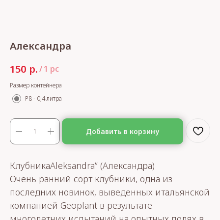
Александра
р.
150
/
1 pc
Размер контейнера
Р8 - 0,4 литра
Добавить в корзину
КлубникаAleksandra” (Александра)
Очень ранний сорт клубники, одна из
последних новинок, выведенных итальянской
компанией Geoplant в результате
многолетних испытаний на опытных полях в