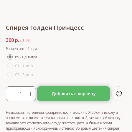
Спирея Голден Принцесс
300
р.
/
1 pc
Размер контейнера
Р9 - 0,5 литра
С1 - 1 литр
С3 - 3 литра
Добавить в корзину
Невысокий лиственный кустарник, достигающий 50–60 см в высоту и
около метра в диаметре.Кусты отличаются листвой, меняющей окраску в
течение лета от светло-зеленого до желтого цвета, а ближе к осени
приобретающей ярко-оранжевый оттенок. Во время цветения спирея