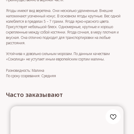
Ягоды имеют вид веретена. Они несколько удлиненные. Внешне
напоминают усеченный конус. В основном ягоды крупные. Вес одной
колеблется в пределах 5 – 7 грамм. Ягода ярко-красного цвета.
Присутствует небольшой блеск. Одномерные, крупные и хорошо
скрепленные между собой костянки. Ягода сочная, в меру плотная и
вкусная. Она отлично подходит для транспортировки на любые
расстояния.
Устойчива к довольно сильным морозам. По данным качествам
«Соколица» не уступает иным европейским сортам малины.
Разновидность: Малина
По сроку созревания: Средняя
Часто заказывают