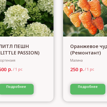
ЛИТЛ ПЕШН
Оранжевое чу
(LITTLE PASSION)
(Ремонтант)
Гортензия
Малина
р.
р.
500
250
/
1 pc
/
1 pc
Подробнее
Подробнее