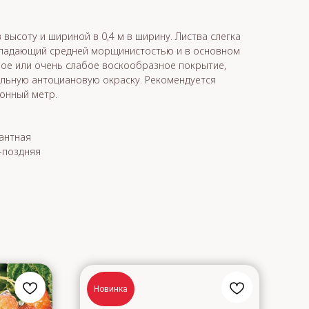
 высоту и шириной в 0,4 м в ширину. Листва слегка
обладающий средней морщинистостью и в основном
бое или очень слабое воскообразное покрытие,
ильную антоциановую окраску. Рекомендуется
гонный метр.
антная
-поздняя
Новинка
Н