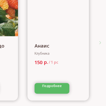
до
Анаис
Клубника
р.
150
/
1 pc
Подробнее