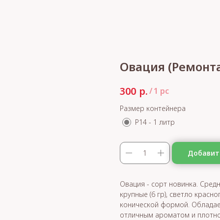
Овация (Ремонт
р.
300
/
1 pc
Размер контейнера
Р14 - 1 литр
Добавит
Овация - сорт новинка. Сред
крупные (6 гр), светло красн
конической формой. Обладает
отличным ароматом и плотнос