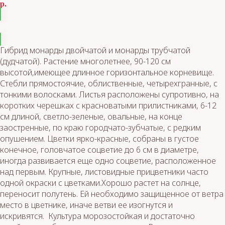
р.
Добавить в корзину
Гибрид монарды двойчатой и монарды трубчатой
(дудчатой). Растение многолетнее, 90-120 см
высотой,имеющее длинное горизонтальное корневище.
Стебли прямостоячие, облиственные, четырехгранные, с
тонкими волосками. Листья расположены супротивно, на
коротких черешках с красноватыми прилистниками, 6-12
см длиной, светло-зеленые, овальные, на конце
заостренные, по краю городчато-зубчатые, с редким
опушением. Цветки ярко-красные, собраны в густое
конечное, головчатое соцветие до 6 см в диаметре,
иногда развивается еще одно соцветие, расположенное
над первым. Крупные, листовидные прицветники часто
одной окраски с цветками.Хорошо растет на солнце,
переносит полутень. Ей необходимо защищенное от ветра
место в цветнике, иначе ветви ее изогнутся и
искривятся. Культура морозостойкая и достаточно