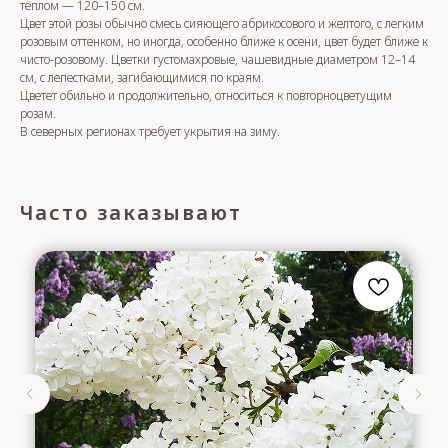
тёплом — 120–150 см.
Цвет этой розы обычно смесь сияющего абрикосового и желтого, с легким
розовым оттенком, но иногда, особенно ближе к осени, цвет будет ближе к
чисто-розовому. Цветки густомахровые, чашевидные диаметром 12–14
см, с лепестками, загибающимися по краям.
Цветет обильно и продолжительно, относиться к повторноцветущим
розам.
В северных регионах требует укрытия на зиму.
Часто заказывают